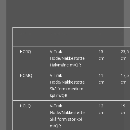
Art.nr.
Varetekst
A
B
HCRQ
V-Trak
15
23,5
Hode/Nakkestøtte
cm
cm
Halvmåne m/QR
HCMQ
V-Trak
11
17,5
Hode/Nakkestøtte
cm
cm
Skålform medium
kpl m/QR
HCLQ
V-Trak
12
19
Hode/Nakkestøtte
cm
cm
Skålform stor kpl
m/QR