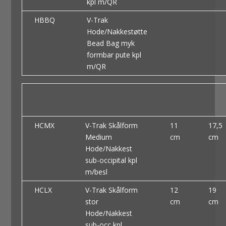
kpl m/QR
HBBQ
V-Trak
Hode/Nakkestøtte
Bead Bag myk
formbar pute kpl
m/QR
Art.nr.
Varetekst
A
B
HCMX
V-Trak Skålform
11
17,5
Medium
cm
cm
Hode/Nakkest
sub-occipital kpl
m/besl
HCLX
V-Trak Skålform
12
19
stor
cm
cm
Hode/Nakkest
sub-occ kpl