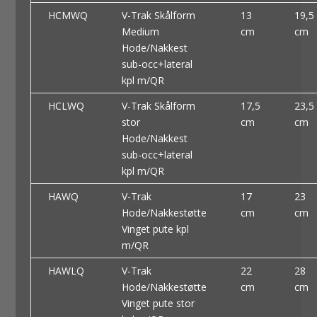
HCMWQ
V-Trak Skålform
13
19,5
Medium
cm
cm
Hode/Nakkest
sub-occ+lateral
kpl m/QR
HCLWQ
V-Trak Skålform
17,5
23,5
stor
cm
cm
Hode/Nakkest
sub-occ+lateral
kpl m/QR
HAWQ
V-Trak
17
23
Hode/Nakkestøtte
cm
cm
Vinget pute kpl
m/QR
HAWLQ
V-Trak
22
28
Hode/Nakkestøtte
cm
cm
Vinget pute stor