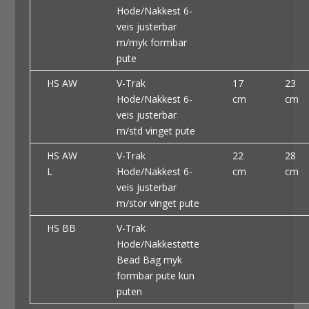
Hode/Nakkest 6-
veis justerbar
m/myk formbar
pute
HS AW
V-Trak
17
23
Hode/Nakkest 6-
cm
cm
veis justerbar
m/std vinget pute
HS AW
V-Trak
22
28
L
Hode/Nakkest 6-
cm
cm
veis justerbar
m/stor vinget pute
HS BB
V-Trak
Hode/Nakkestøtte
Bead Bag myk
formbar pute kun
puten