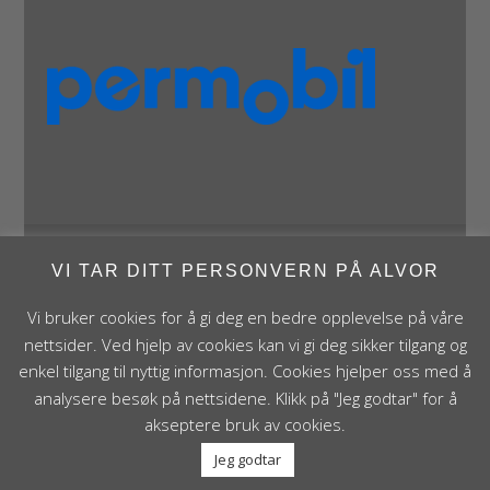
VI TAR DITT PERSONVERN PÅ ALVOR
Panthera Norge AS • Røykenveien 142A • NO - 1386
Asker • Norge • post@panthera.no • Tlf: 90 24 55 55 •
Vi bruker cookies for å gi deg en bedre opplevelse på våre
Org.nr. NO 995 824 841 MVA Foretaksregisteret
nettsider. Ved hjelp av cookies kan vi gi deg sikker tilgang og
enkel tilgang til nyttig informasjon. Cookies hjelper oss med å
analysere besøk på nettsidene. Klikk på "Jeg godtar" for å
akseptere bruk av cookies.
Jeg godtar