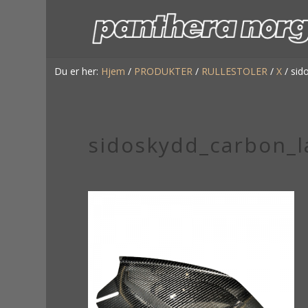
Du er her:
Hjem
/
PRODUKTER
/
RULLESTOLER
/
X
/
sid
sidoskydd_carbon_l