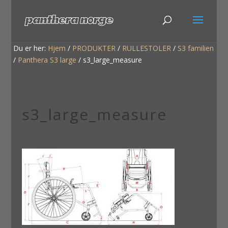
Du er her:
Hjem
/
PRODUKTER
/
RULLESTOLER
/
S3 familien
/
Panthera S3 large
/
s3_large_measure
s3_large_measure