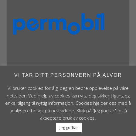
VI TAR DITT PERSONVERN PÅ ALVOR
Panthera Norge AS • Røykenveien 142A • NO - 1386
Asker • Norge • post@panthera.no • Tlf: 90 24 55 55 •
Vi bruker cookies for å gi deg en bedre opplevelse på våre
Org.nr. NO 995 824 841 MVA Foretaksregisteret
nettsider. Ved hjelp av cookies kan vi gi deg sikker tilgang og
enkel tilgang til nyttig informasjon. Cookies hjelper oss med å
analysere besøk på nettsidene. Klikk på "Jeg godtar" for å
akseptere bruk av cookies.
Jeg godtar