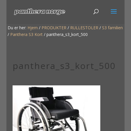
Du er her:
Hjem
/
PRODUKTER
/
RULLESTOLER
/
S3 familien
/
Panthera S3 Kort
/
panthera_s3_kort_500
panthera_s3_kort_500