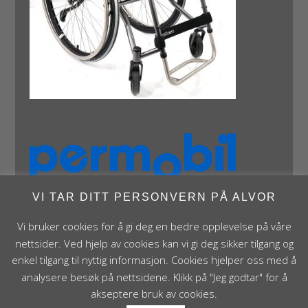
VI TAR DITT PERSONVERN PÅ ALVOR
Vi bruker cookies for å gi deg en bedre opplevelse på våre
nettsider. Ved hjelp av cookies kan vi gi deg sikker tilgang og
enkel tilgang til nyttig informasjon. Cookies hjelper oss med å
analysere besøk på nettsidene. Klikk på "Jeg godtar" for å
Panthera Norge AS • Røykenveien 142A • NO - 1386
akseptere bruk av cookies.
Asker • Norge • post@panthera.no • Tlf: 90 24 55 55 •