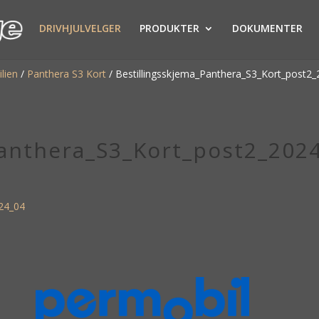
DRIVHJULVELGER
PRODUKTER
DOKUMENTER
lien
/
Panthera S3 Kort
/
Bestillingsskjema_Panthera_S3_Kort_post2
Panthera_S3_Kort_post2_202
24_04