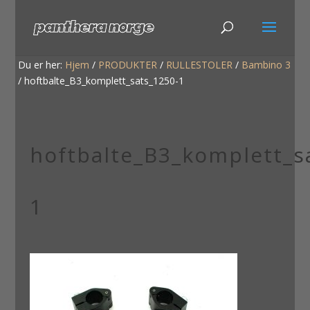
Du er her:
Hjem
/
PRODUKTER
/
RULLESTOLER
/
Bambino 3
/
hoftbalte_B3_komplett_sats_1250-1
hoftbalte_B3_komplett_s
1