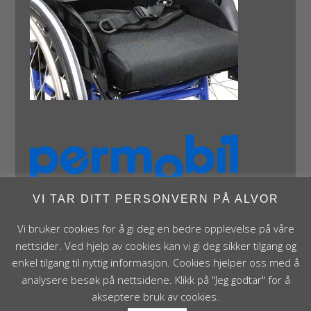
VI TAR DITT PERSONVERN PÅ ALVOR
Vi bruker cookies for å gi deg en bedre opplevelse på våre
nettsider. Ved hjelp av cookies kan vi gi deg sikker tilgang og
enkel tilgang til nyttig informasjon. Cookies hjelper oss med å
analysere besøk på nettsidene. Klikk på "Jeg godtar" for å
Panthera Norge AS • Røykenveien 142A • NO - 1386
akseptere bruk av cookies.
Asker • Norge • post@panthera.no • Tlf: 90 24 55 55 •