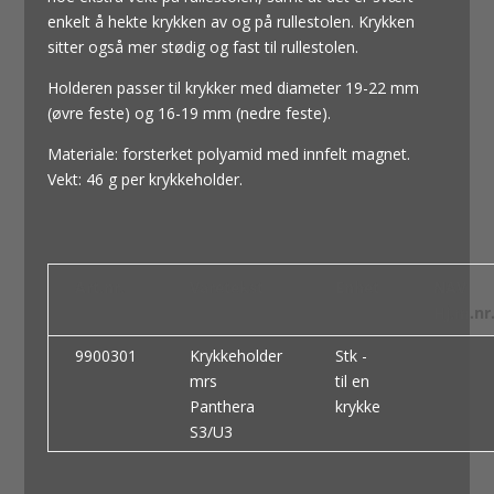
enkelt å hekte krykken av og på rullestolen. Krykken
sitter også mer stødig og fast til rullestolen.
Holderen passer til krykker med diameter 19-22 mm
(øvre feste) og 16-19 mm (nedre feste).
Materiale: forsterket polyamid med innfelt magnet.
Vekt: 46 g per krykkeholder.
Art.nr.
Varetekst
Enhet
NAV
Hj.m.nr
9900301
Krykkeholder
Stk -
mrs
til en
Panthera
krykke
S3/U3