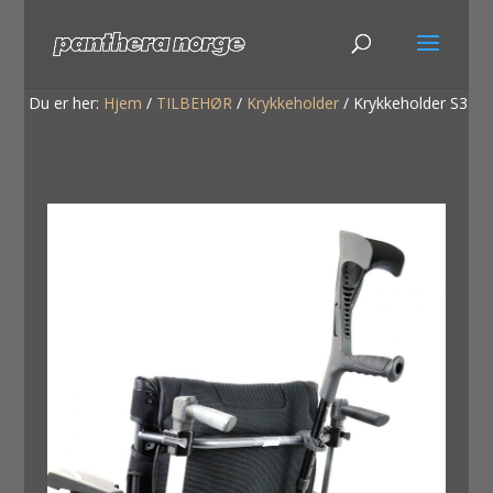
Du er her:
Hjem
/
TILBEHØR
/
Krykkeholder
/
Krykkeholder S3