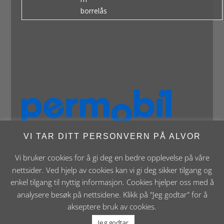
borrelås
VI TAR DITT PERSONVERN PÅ ALVOR
Vi bruker cookies for å gi deg en bedre opplevelse på våre
nettsider. Ved hjelp av cookies kan vi gi deg sikker tilgang og
enkel tilgang til nyttig informasjon. Cookies hjelper oss med å
analysere besøk på nettsidene. Klikk på "Jeg godtar" for å
Panthera Norge AS • Røykenveien 142A • NO - 1386
akseptere bruk av cookies.
Asker • Norge • post@panthera.no • Tlf: 90 24 55 55 •
Org.nr. NO 995 824 841 MVA Foretaksregisteret
Jeg godtar