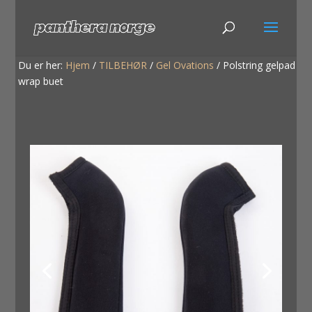
Du er her:
Hjem
/
TILBEHØR
/
Gel Ovations
/
Polstring gelpad
wrap buet