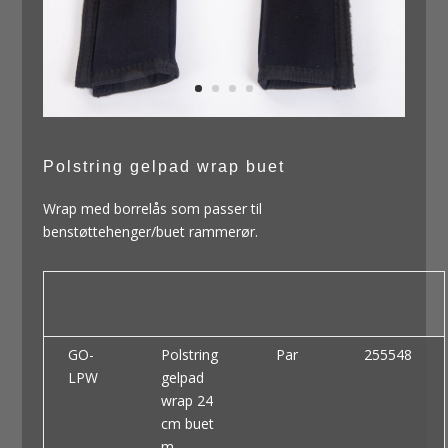
Polstring gelpad wrap buet
Wrap med borrelås som passer til
benstøttehenger/buet rammerør.
Art.nr.
Varetekst
Enhet
NAV
Hj.m.nr.
GO-
Polstring
Par
255548
LPW
gelpad
wrap 24
cm buet
m