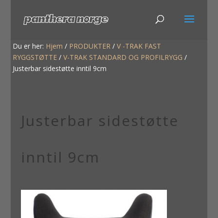
Du er her:
Hjem
/
PRODUKTER
/
V -TRAK FAST
RYGGSTØTTE
/
V-TRAK STANDARD OG PROFILRYGG
/
Justerbar sidestøtte inntil 9cm
Justerbar sidestøtte
inntil 9cm