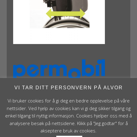
VI TAR DITT PERSONVERN PÅ ALVOR
Vi bruker cookies for å gi deg en bedre opplevelse på våre
nettsider. Ved hjelp av cookies kan vi gi deg sikker tilgang og
enkel tilgang til nyttig informasjon. Cookies hjelper oss med å
analysere besøk på nettsidene. Klikk på "Jeg godtar" for å
Panthera Norge AS • Røykenveien 142A • NO - 1386
akseptere bruk av cookies.
Asker • Norge • post@panthera.no • Tlf: 90 24 55 55 •