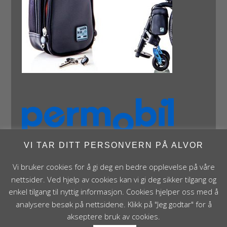
VI TAR DITT PERSONVERN PÅ ALVOR
Vi bruker cookies for å gi deg en bedre opplevelse på våre
nettsider. Ved hjelp av cookies kan vi gi deg sikker tilgang og
enkel tilgang til nyttig informasjon. Cookies hjelper oss med å
analysere besøk på nettsidene. Klikk på "Jeg godtar" for å
Panthera Norge AS • Røykenveien 142A • NO - 1386
akseptere bruk av cookies.
Asker • Norge • post@panthera.no • Tlf: 90 24 55 55 •