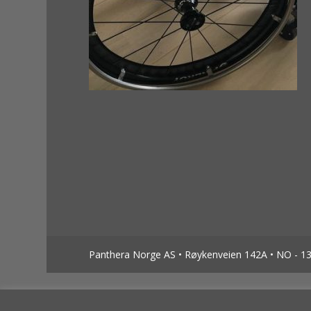
Panthera Norge AS • Røykenveien 142A • NO - 138