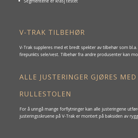
Segmentene er krasj testet
V-TRAK TILBEHØR
V-Trak suppleres med et bredt spekter av tilbehør som bl.a.
firepunkts sele/vest. Tilbehør fra andre produsenter kan mo
ALLE JUSTERINGER GJØRES MED
RULLESTOLEN
For å unngå mange forflytninger kan alle justeringene utføre
justeringsskruene på V-Trak er montert på baksiden av rygg