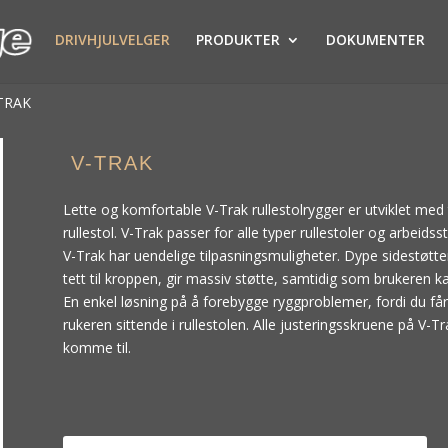
DRIVHJULVELGER
PRODUKTER
DOKUMENTER
TRAK
V-TRAK
Lette og komfortable V-Trak rullestolrygger er utviklet med
rullestol. V-Trak passer for alle typer rullestoler og arbeidsst
V-Trak har uendelige tilpasningsmuligheter. Dype sidestøtter
tett til kroppen, gir massiv støtte, samtidig som brukeren ka
En enkel løsning på å forebygge ryggproblemer, fordi du får
rukeren sittende i rullestolen. Alle justeringsskruene på V-
komme til.