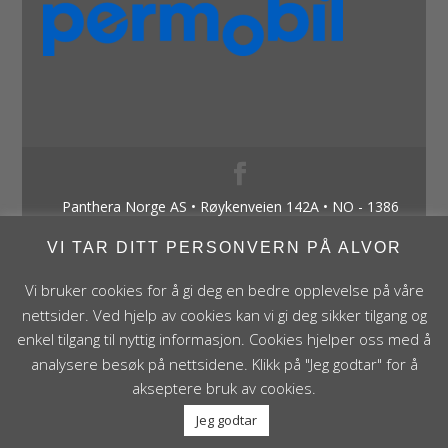
Panthera Norge AS • Røykenveien 142A • NO - 1386
Asker • Norge • post@panthera.no • Tlf: 90 24 55 55 •
VI TAR DITT PERSONVERN PÅ ALVOR
Org.nr. NO 995 824 841 MVA Foretaksregisteret
Vi bruker cookies for å gi deg en bedre opplevelse på våre
nettsider. Ved hjelp av cookies kan vi gi deg sikker tilgang og
enkel tilgang til nyttig informasjon. Cookies hjelper oss med å
analysere besøk på nettsidene. Klikk på "Jeg godtar" for å
akseptere bruk av cookies.
Jeg godtar