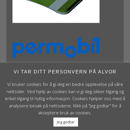
VI TAR DITT PERSONVERN PÅ ALVOR
Vi bruker cookies for å gi deg en bedre opplevelse på våre
nettsider. Ved hjelp av cookies kan vi gi deg sikker tilgang og
enkel tilgang til nyttig informasjon. Cookies hjelper oss med å
Panthera Norge AS • Røykenveien 142A • NO - 1386
analysere besøk på nettsidene. Klikk på "Jeg godtar" for å
Asker • Norge • post@panthera.no • Tlf: 90 24 55 55 •
akseptere bruk av cookies.
Org.nr. NO 995 824 841 MVA Foretaksregisteret
Jeg godtar