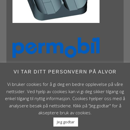
VI TAR DITT PERSONVERN PÅ ALVOR
Vi bruker cookies for å gi deg en bedre opplevelse på våre
nettsider. Ved hjelp av cookies kan vi gi deg sikker tilgang og
enkel tilgang til nyttig informasjon. Cookies hjelper oss med å
Panthera Norge AS • Røykenveien 142A • NO - 1386
analysere besøk på nettsidene. Klikk på "Jeg godtar" for å
Asker • Norge • post@panthera.no • Tlf: 90 24 55 55 •
akseptere bruk av cookies.
Org.nr. NO 995 824 841 MVA Foretaksregisteret
Jeg godtar