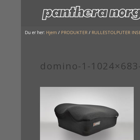
Du er her:
Hjem
/
PRODUKTER
/
RULLESTOLPUTER INS
domino-1-1024×683-