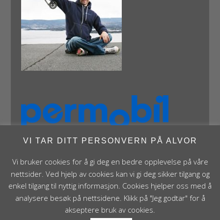
VI TAR DITT PERSONVERN PÅ ALVOR
Vi bruker cookies for å gi deg en bedre opplevelse på våre
nettsider. Ved hjelp av cookies kan vi gi deg sikker tilgang og
enkel tilgang til nyttig informasjon. Cookies hjelper oss med å
analysere besøk på nettsidene. Klikk på "Jeg godtar" for å
Panthera Norge AS • Røykenveien 142A • NO - 1386
akseptere bruk av cookies.
Asker • Norge • post@panthera.no • Tlf: 90 24 55 55 •