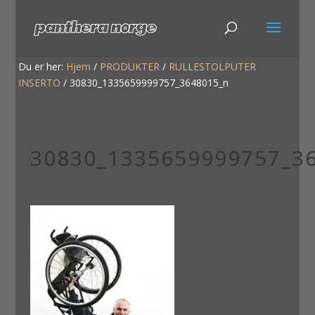
Du er her:
Hjem
/
PRODUKTER
/
RULLESTOLPUTER
INSERTO
/
30830_1335659999757_3648015_n
30830_1335659999757_3