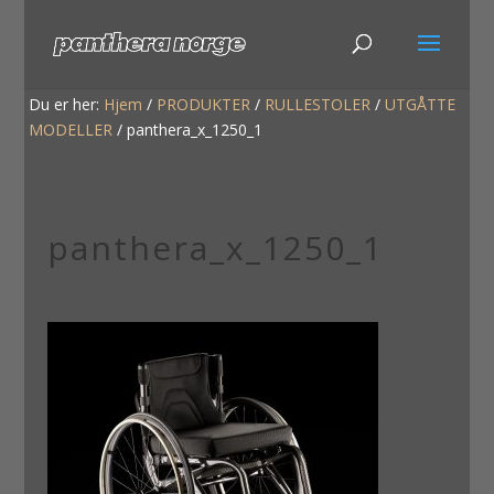
Du er her:
Hjem
/
PRODUKTER
/
RULLESTOLER
/
UTGÅTTE
MODELLER
/
panthera_x_1250_1
panthera_x_1250_1