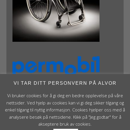
VI TAR DITT PERSONVERN PÅ ALVOR
Vi bruker cookies for å gi deg en bedre opplevelse på våre
nettsider. Ved hjelp av cookies kan vi gi deg sikker tilgang og
enkel tilgang til nyttig informasjon. Cookies hjelper oss med å
analysere besøk på nettsidene. Klikk på "Jeg godtar" for å
Panthera Norge AS • Røykenveien 142A • NO - 1386
akseptere bruk av cookies.
Asker • Norge • post@panthera.no • Tlf: 90 24 55 55 •