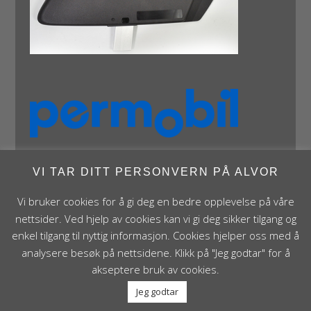
VI TAR DITT PERSONVERN PÅ ALVOR
Vi bruker cookies for å gi deg en bedre opplevelse på våre
nettsider. Ved hjelp av cookies kan vi gi deg sikker tilgang og
enkel tilgang til nyttig informasjon. Cookies hjelper oss med å
Panthera Norge AS • Røykenveien 142A • NO - 1386
analysere besøk på nettsidene. Klikk på "Jeg godtar" for å
Asker • Norge • post@panthera.no • Tlf: 90 24 55 55 •
akseptere bruk av cookies.
Org.nr. NO 995 824 841 MVA Foretaksregisteret
Jeg godtar