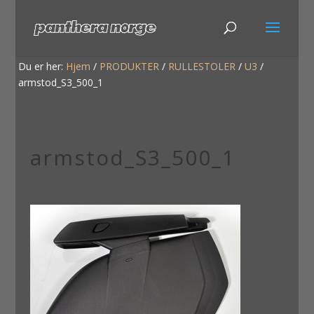
Du er her:
Hjem
/
PRODUKTER
/
RULLESTOLER
/
U3
/
armstod_S3_500_1
armstod_S3_500_1