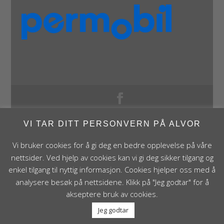
Panthera Norge AS • Røykenveien 142A • NO - 1386
VI TAR DITT PERSONVERN PÅ ALVOR
Asker • Norge • post@panthera.no • Tlf: 90 24 55 55 •
Org.nr. NO 995 824 841 MVA Foretaksregisteret
Vi bruker cookies for å gi deg en bedre opplevelse på våre
nettsider. Ved hjelp av cookies kan vi gi deg sikker tilgang og
enkel tilgang til nyttig informasjon. Cookies hjelper oss med å
analysere besøk på nettsidene. Klikk på "Jeg godtar" for å
akseptere bruk av cookies.
Jeg godtar