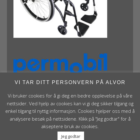
VI TAR DITT PERSONVERN PÅ ALVOR
Vi bruker cookies for å gi deg en bedre opplevelse på våre
nettsider. Ved hjelp av cookies kan vi gi deg sikker tilgang og
enkel tilgang til nyttig informasjon. Cookies hjelper oss med å
analysere besøk på nettsidene. Klikk på "Jeg godtar" for å
Panthera Norge AS • Røykenveien 142A • NO - 1386
akseptere bruk av cookies.
Asker • Norge • post@panthera.no • Tlf: 90 24 55 55 •
Jeg godtar
Org.nr. NO 995 824 841 MVA Foretaksregisteret