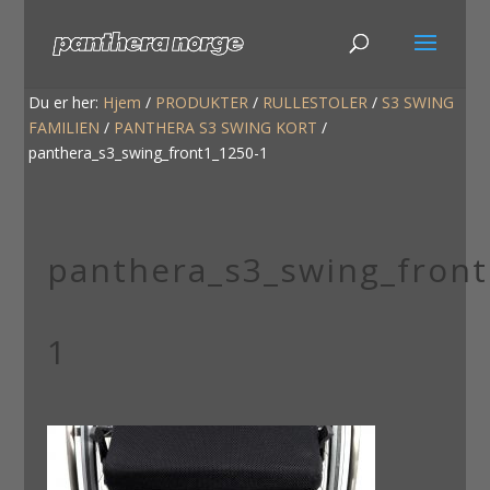
Du er her:
Hjem
/
PRODUKTER
/
RULLESTOLER
/
S3 SWING
FAMILIEN
/
PANTHERA S3 SWING KORT
/
panthera_s3_swing_front1_1250-1
panthera_s3_swing_front
1