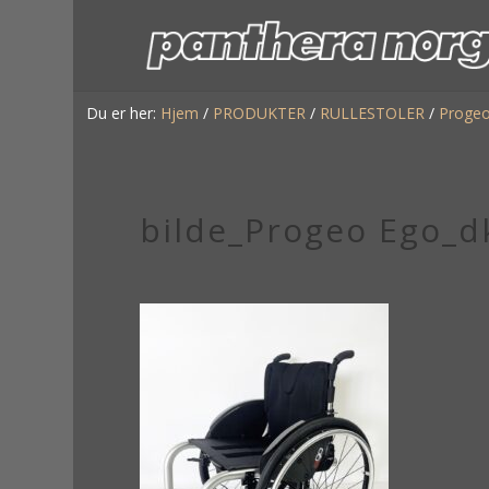
Du er her:
Hjem
/
PRODUKTER
/
RULLESTOLER
/
Proge
bilde_Progeo Ego_d