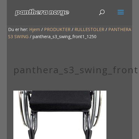
Du er her:
Hjem
/
PRODUKTER
/
RULLESTOLER
/
PANTHERA
S3 SWING
/
panthera_s3_swing_front1_1250
panthera_s3_swing_fron