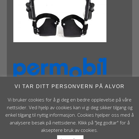
VI TAR DITT PERSONVERN PÅ ALVOR
Vi bruker cookies for å gi deg en bedre opplevelse på våre
nettsider. Ved hjelp av cookies kan vi gi deg sikker tilgang og
enkel tilgang til nyttig informasjon. Cookies hjelper oss med å
analysere besøk på nettsidene. Klikk på "Jeg godtar" for å
Panthera Norge AS • Røykenveien 142A • NO - 1386
akseptere bruk av cookies.
Asker • Norge • post@panthera.no • Tlf: 90 24 55 55 •