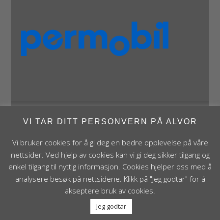
VI TAR DITT PERSONVERN PÅ ALVOR
Panthera Norge AS • Røykenveien 142A • NO - 1386
Asker • Norge • post@panthera.no • Tlf: 90 24 55 55 •
Vi bruker cookies for å gi deg en bedre opplevelse på våre
Org.nr. NO 995 824 841 MVA Foretaksregisteret
nettsider. Ved hjelp av cookies kan vi gi deg sikker tilgang og
enkel tilgang til nyttig informasjon. Cookies hjelper oss med å
analysere besøk på nettsidene. Klikk på "Jeg godtar" for å
akseptere bruk av cookies.
Jeg godtar