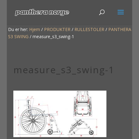
Du er her:
Hjem
/
PRODUKTER
/
RULLESTOLER
/
PANTHERA
S3 SWING
/
measure_s3_swing-1
measure_s3_swing-1