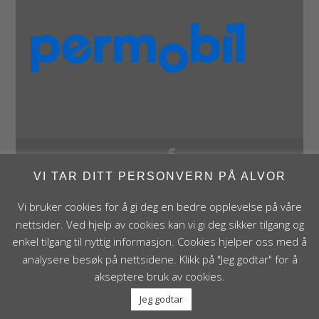
VI TAR DITT PERSONVERN PÅ ALVOR
Panthera Norge AS • Røykenveien 142A • NO - 1386
Asker • Norge • post@panthera.no • Tlf: 90 24 55 55 •
Vi bruker cookies for å gi deg en bedre opplevelse på våre
Org.nr. NO 995 824 841 MVA Foretaksregisteret
nettsider. Ved hjelp av cookies kan vi gi deg sikker tilgang og
enkel tilgang til nyttig informasjon. Cookies hjelper oss med å
analysere besøk på nettsidene. Klikk på "Jeg godtar" for å
akseptere bruk av cookies.
Jeg godtar