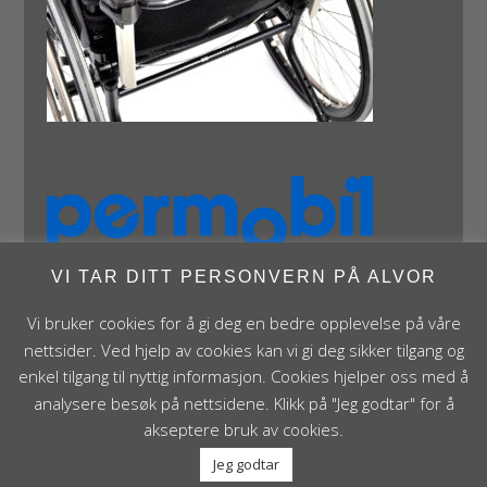
VI TAR DITT PERSONVERN PÅ ALVOR
Vi bruker cookies for å gi deg en bedre opplevelse på våre
nettsider. Ved hjelp av cookies kan vi gi deg sikker tilgang og
enkel tilgang til nyttig informasjon. Cookies hjelper oss med å
analysere besøk på nettsidene. Klikk på "Jeg godtar" for å
Panthera Norge AS • Røykenveien 142A • NO - 1386
akseptere bruk av cookies.
Asker • Norge • post@panthera.no • Tlf: 90 24 55 55 •
Jeg godtar
Org.nr. NO 995 824 841 MVA Foretaksregisteret