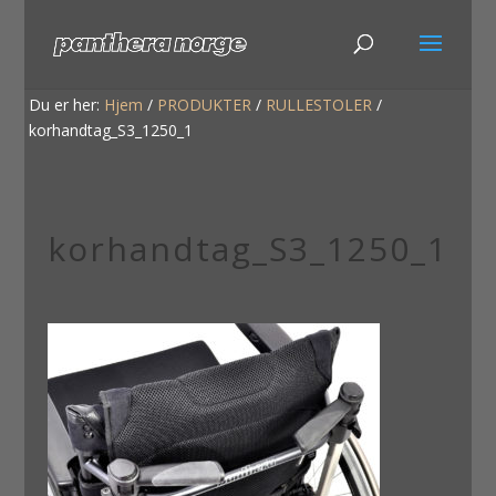
Du er her:
Hjem
/
PRODUKTER
/
RULLESTOLER
/
korhandtag_S3_1250_1
korhandtag_S3_1250_1