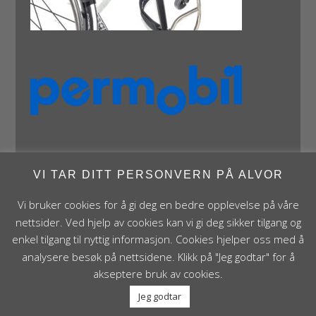
VI TAR DITT PERSONVERN PÅ ALVOR
Vi bruker cookies for å gi deg en bedre opplevelse på våre
Panthera Norge AS • Røykenveien 142A • NO - 1386
nettsider. Ved hjelp av cookies kan vi gi deg sikker tilgang og
Asker • Norge • post@panthera.no • Tlf: 90 24 55 55 •
enkel tilgang til nyttig informasjon. Cookies hjelper oss med å
Org.nr. NO 995 824 841 MVA Foretaksregisteret
analysere besøk på nettsidene. Klikk på "Jeg godtar" for å
akseptere bruk av cookies.
Jeg godtar