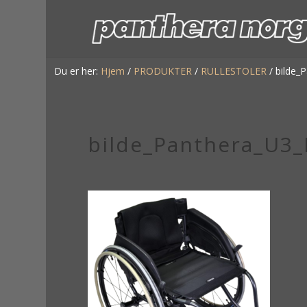
Du er her:
Hjem
/
PRODUKTER
/
RULLESTOLER
/
bilde_
bilde_Panthera_U3_