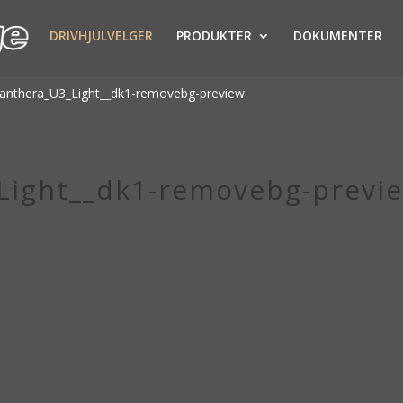
DRIVHJULVELGER
PRODUKTER
DOKUMENTER
Panthera_U3_Light__dk1-removebg-preview
Light__dk1-removebg-previ