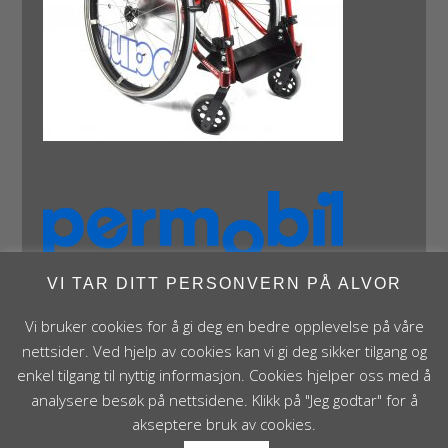
VI TAR DITT PERSONVERN PÅ ALVOR
Vi bruker cookies for å gi deg en bedre opplevelse på våre
nettsider. Ved hjelp av cookies kan vi gi deg sikker tilgang og
enkel tilgang til nyttig informasjon. Cookies hjelper oss med å
analysere besøk på nettsidene. Klikk på "Jeg godtar" for å
Panthera Norge AS • Røykenveien 142A • NO - 1386
akseptere bruk av cookies.
Asker • Norge • post@panthera.no • Tlf: 90 24 55 55 •