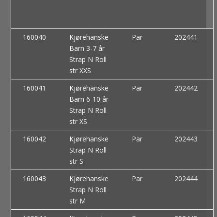
Art.nr.
Varetekst
Enhet
NAV
Hj.m.nr.
160040
Kjørehanske
Par
202441
Barn 3-7 år
Strap N Roll
str XXS
160041
Kjørehanske
Par
202442
Barn 6-10 år
Strap N Roll
str XS
160042
Kjørehanske
Par
202443
Strap N Roll
str S
160043
Kjørehanske
Par
202444
Strap N Roll
str M