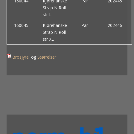
160044
Kjørehanske
Par
202445
Strap N Roll
str L
160045
Kjørehanske
Par
202446
Strap N Roll
str XL
Brosjyre
og
Størrelser