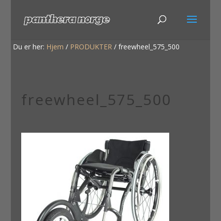
Du er her:
Hjem
/
PRODUKTER
/
freewheel_575_500
freewheel_575_500