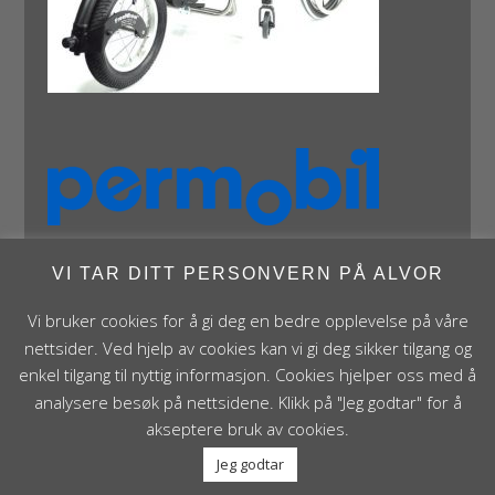
VI TAR DITT PERSONVERN PÅ ALVOR
Vi bruker cookies for å gi deg en bedre opplevelse på våre
nettsider. Ved hjelp av cookies kan vi gi deg sikker tilgang og
enkel tilgang til nyttig informasjon. Cookies hjelper oss med å
Panthera Norge AS • Røykenveien 142A • NO - 1386
analysere besøk på nettsidene. Klikk på "Jeg godtar" for å
Asker • Norge • post@panthera.no • Tlf: 90 24 55 55 •
akseptere bruk av cookies.
Org.nr. NO 995 824 841 MVA Foretaksregisteret
Jeg godtar