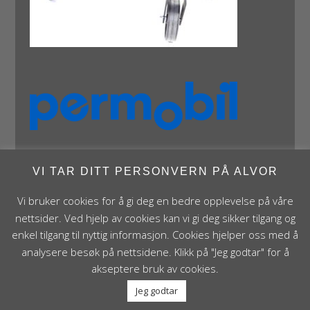
VI TAR DITT PERSONVERN PÅ ALVOR
Vi bruker cookies for å gi deg en bedre opplevelse på våre
nettsider. Ved hjelp av cookies kan vi gi deg sikker tilgang og
Panthera Norge AS • Røykenveien 142A • NO - 1386
enkel tilgang til nyttig informasjon. Cookies hjelper oss med å
Asker • Norge • post@panthera.no • Tlf: 90 24 55 55 •
analysere besøk på nettsidene. Klikk på "Jeg godtar" for å
Org.nr. NO 995 824 841 MVA Foretaksregisteret
akseptere bruk av cookies.
Jeg godtar