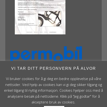
VI TAR DITT PERSONVERN PÅ ALVOR
Vi bruker cookies for å gi deg en bedre opplevelse på våre
nettsider. Ved hjelp av cookies kan vi gi deg sikker tilgang og
enkel tilgang til nyttig informasjon. Cookies hjelper oss med å
analysere besøk på nettsidene. Klikk på "Jeg godtar" for å
Panthera Norge AS • Røykenveien 142A • NO - 1386
akseptere bruk av cookies.
Asker • Norge • post@panthera.no • Tlf: 90 24 55 55 •