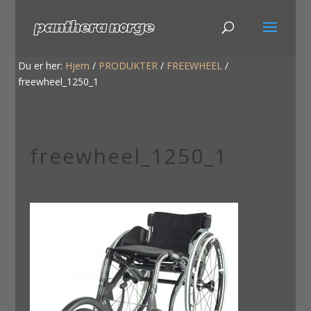
Du er her:
Hjem
/
PRODUKTER
/
FREEWHEEL
/
freewheel_1250_1
freewheel_1250_1