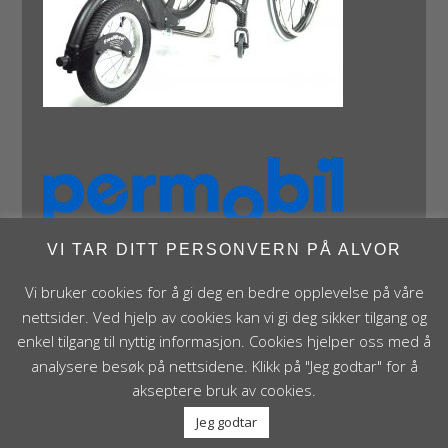
VI TAR DITT PERSONVERN PÅ ALVOR
Vi bruker cookies for å gi deg en bedre opplevelse på våre
nettsider. Ved hjelp av cookies kan vi gi deg sikker tilgang og
enkel tilgang til nyttig informasjon. Cookies hjelper oss med å
analysere besøk på nettsidene. Klikk på "Jeg godtar" for å
Panthera Norge AS • Røykenveien 142A • NO - 1386
akseptere bruk av cookies.
Asker • Norge • post@panthera.no • Tlf: 90 24 55 55 •
Jeg godtar
Org.nr. NO 995 824 841 MVA Foretaksregisteret