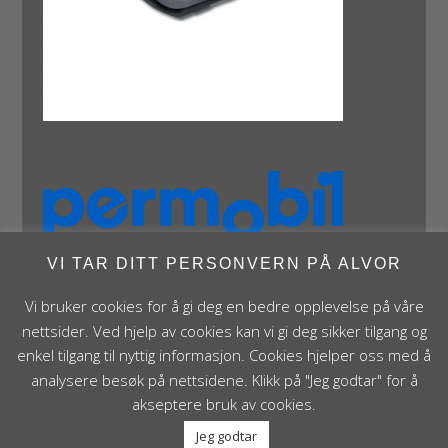
VI TAR DITT PERSONVERN PÅ ALVOR
Vi bruker cookies for å gi deg en bedre opplevelse på våre
nettsider. Ved hjelp av cookies kan vi gi deg sikker tilgang og
enkel tilgang til nyttig informasjon. Cookies hjelper oss med å
analysere besøk på nettsidene. Klikk på "Jeg godtar" for å
Panthera Norge AS • Røykenveien 142A • NO - 1386
akseptere bruk av cookies.
Asker • Norge • post@panthera.no • Tlf: 90 24 55 55 •
Jeg godtar
Org.nr. NO 995 824 841 MVA Foretaksregisteret