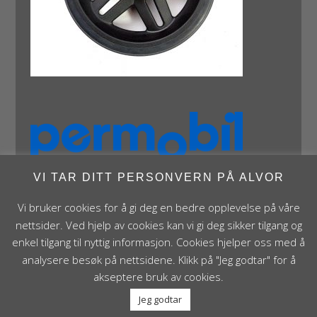
VI TAR DITT PERSONVERN PÅ ALVOR
Vi bruker cookies for å gi deg en bedre opplevelse på våre
nettsider. Ved hjelp av cookies kan vi gi deg sikker tilgang og
enkel tilgang til nyttig informasjon. Cookies hjelper oss med å
analysere besøk på nettsidene. Klikk på "Jeg godtar" for å
Panthera Norge AS • Røykenveien 142A • NO - 1386
akseptere bruk av cookies.
Asker • Norge • post@panthera.no • Tlf: 90 24 55 55 •
Jeg godtar
Org.nr. NO 995 824 841 MVA Foretaksregisteret