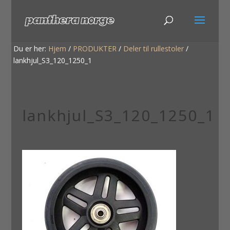
Du er her:
Hjem
/
PRODUKTER
/
Deler til rullestoler
/
lankhjul_S3_120_1250_1
lankhjul_S3_120_1250_1