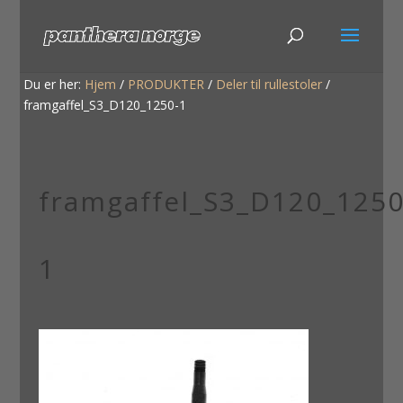
Du er her:
Hjem
/
PRODUKTER
/
Deler til rullestoler
/
framgaffel_S3_D120_1250-1
framgaffel_S3_D120_1250
1