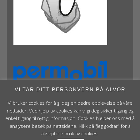
VI TAR DITT PERSONVERN PÅ ALVOR
Vi bruker cookies for å gi deg en bedre opplevelse på våre
nettsider. Ved hjelp av cookies kan vi gi deg sikker tilgang og
enkel tilgang til nyttig informasjon. Cookies hjelper oss med å
analysere besøk på nettsidene. Klikk på "Jeg godtar" for å
Panthera Norge AS • Røykenveien 142A • NO - 1386
akseptere bruk av cookies.
Asker • Norge • post@panthera.no • Tlf: 90 24 55 55 •