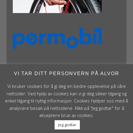
VI TAR DITT PERSONVERN PÅ ALVOR
Vi bruker cookies for å gi deg en bedre opplevelse på våre
nettsider. Ved hjelp av cookies kan vi gi deg sikker tilgang og
Panthera Norge AS • Røykenveien 142A • NO - 1386
Asker • Norge • post@panthera.no • Tlf: 90 24 55 55 •
enkel tilgang til nyttig informasjon. Cookies hjelper oss med å
Org.nr. NO 995 824 841 MVA Foretaksregisteret
analysere besøk på nettsidene. Klikk på "Jeg godtar" for å
akseptere bruk av cookies.
Jeg godtar