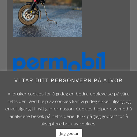
VI TAR DITT PERSONVERN PÅ ALVOR
Vi bruker cookies for å gi deg en bedre opplevelse på våre
nettsider. Ved hjelp av cookies kan vi gi deg sikker tilgang og
enkel tilgang til nyttig informasjon. Cookies hjelper oss med å
analysere besøk på nettsidene. Klikk på "Jeg godtar" for å
Panthera Norge AS • Røykenveien 142A • NO - 1386
akseptere bruk av cookies.
Asker • Norge • post@panthera.no • Tlf: 90 24 55 55 •
Jeg godtar
Org.nr. NO 995 824 841 MVA Foretaksregisteret