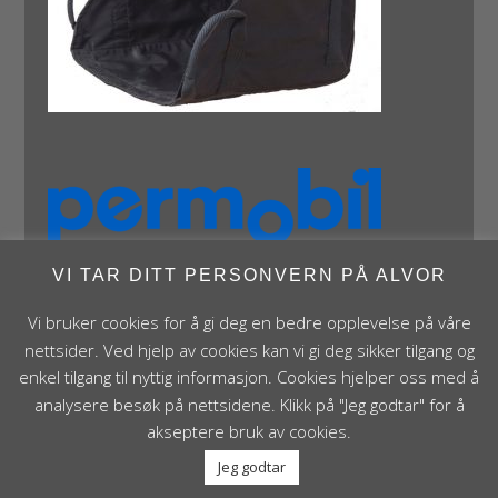
VI TAR DITT PERSONVERN PÅ ALVOR
Vi bruker cookies for å gi deg en bedre opplevelse på våre
nettsider. Ved hjelp av cookies kan vi gi deg sikker tilgang og
enkel tilgang til nyttig informasjon. Cookies hjelper oss med å
analysere besøk på nettsidene. Klikk på "Jeg godtar" for å
Panthera Norge AS • Røykenveien 142A • NO - 1386
akseptere bruk av cookies.
Asker • Norge • post@panthera.no • Tlf: 90 24 55 55 •
Org.nr. NO 995 824 841 MVA Foretaksregisteret
Jeg godtar