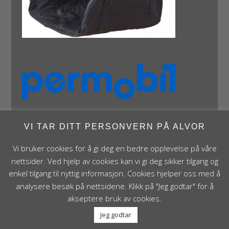
VI TAR DITT PERSONVERN PÅ ALVOR
Vi bruker cookies for å gi deg en bedre opplevelse på våre
nettsider. Ved hjelp av cookies kan vi gi deg sikker tilgang og
enkel tilgang til nyttig informasjon. Cookies hjelper oss med å
Panthera Norge AS • Røykenveien 142A • NO - 1386
analysere besøk på nettsidene. Klikk på "Jeg godtar" for å
Asker • Norge • post@panthera.no • Tlf: 90 24 55 55 •
akseptere bruk av cookies.
Org.nr. NO 995 824 841 MVA Foretaksregisteret
Jeg godtar