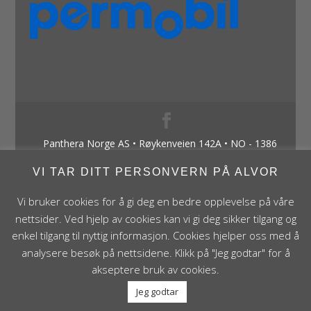
Panthera Norge AS • Røykenveien 142A • NO - 1386
Asker • Norge • post@panthera.no • Tlf: 90 24 55 55 •
VI TAR DITT PERSONVERN PÅ ALVOR
Org.nr. NO 995 824 841 MVA Foretaksregisteret
Vi bruker cookies for å gi deg en bedre opplevelse på våre
nettsider. Ved hjelp av cookies kan vi gi deg sikker tilgang og
enkel tilgang til nyttig informasjon. Cookies hjelper oss med å
analysere besøk på nettsidene. Klikk på "Jeg godtar" for å
akseptere bruk av cookies.
Jeg godtar