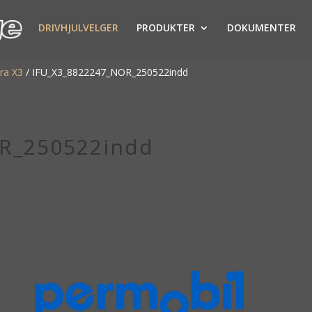
DRIVHJULVELGER
PRODUKTER
DOKUMENTER
ra X3
/
IFU_X3_8822247_NOR_250522indd
R_250522indd