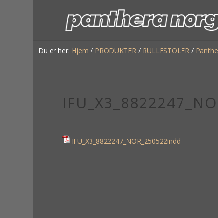
Du er her:
Hjem
/
PRODUKTER
/
RULLESTOLER
/
Panthe
IFU_X3_8822247_NO
IFU_X3_8822247_NOR_250522indd